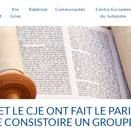
Vie
Rabbinat
Communautés
Centre Européen
t
Juive
du Judaïsme
T LE CJE ONT FAIT LE PA
E CONSISTOIRE UN GROUPE