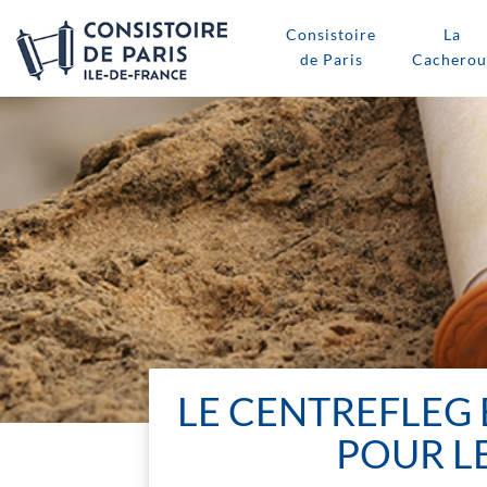
Consistoire
La
de Paris
Cacherou
LE CENTREFLEG E
POUR L