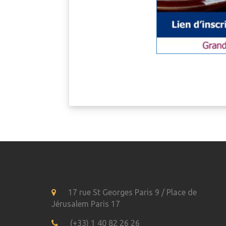
17 rue St Georges Paris 9 / Place de
Jérusalem Paris 17
(+33) 1 40 82 26 26