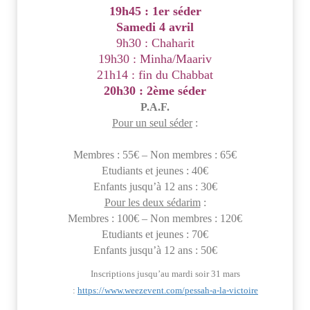
19h45 : 1er séder
Samedi 4 avril
9h30 : Chaharit
19h30 : Minha/Maariv
21h14 : fin du Chabbat
20h30 : 2ème séder
P.A.F.
Pour un seul séder
:
Membres : 55€ –
Non membres : 65
€
Etudiants et jeunes : 40
€
Enfants jusqu’à 12 ans : 30
€
Pour les deux sédarim
:
Membres : 100
€ –
Non membres : 120
€
Etudiants et jeunes : 70
€
Enfants jusqu’à 12 ans : 50
€
Inscriptions jusqu’au mardi soir 31 mars
:
https://www.weezevent.com/pessah-a-la-victoire