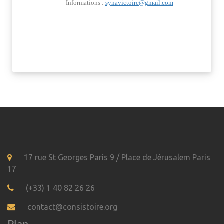
Informations :
synavictoire@gmail.com
17 rue St Georges Paris 9 / Place de Jérusalem Paris
17
(+33) 1 40 82 26 26
contact@consistoire.org
Plan