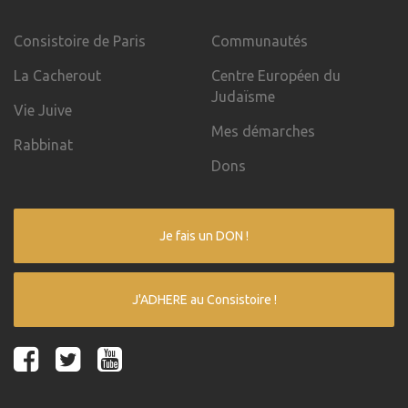
Consistoire de Paris
Communautés
La Cacherout
Centre Européen du
Judaïsme
Vie Juive
Mes démarches
Rabbinat
Dons
Je fais un DON !
J'ADHERE au Consistoire !