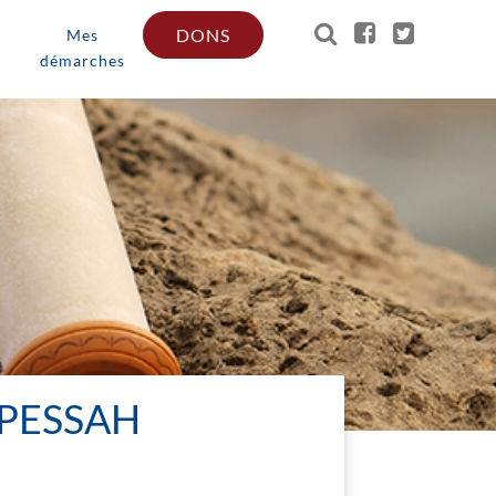
DONS
Mes
démarches
 PESSAH