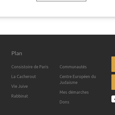
Plan
Consistoire de Paris
Communautés
La Cacherout
Centre Européen du
Judaïsme
Vie Juive
Mes démarches
Rabbinat
Dons