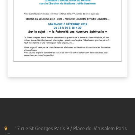
17 rue St Georges Paris 9 / Place de Jérusalem Paris