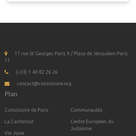
17 rue St Georges Paris 9 / Place de Jérusalem Paris
17
(+33) 1 40 82 26 26
contact@consistoire.org
Plan
Consistoire de Paris
Communautés
La Cacherout
Centre Européen du
Judaïsme
Vie Juive