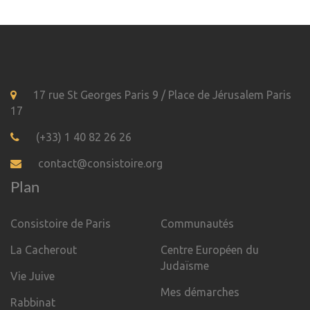
17 rue St Georges Paris 9 / Place de Jérusalem Paris
17
(+33) 1 40 82 26 26
contact@consistoire.org
Plan
Consistoire de Paris
Communautés
La Cacherout
Centre Européen du
Judaïsme
Vie Juive
Mes démarches
Rabbinat