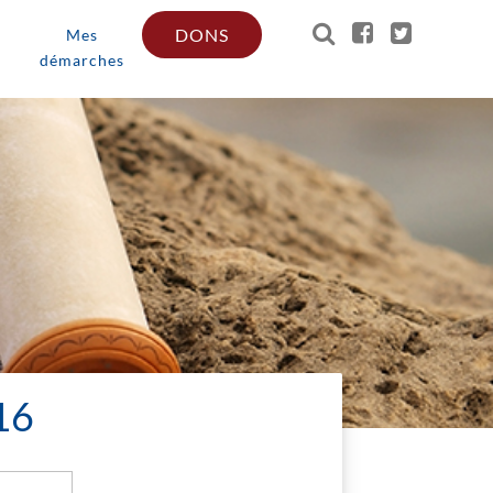
DONS
Mes
démarches
16