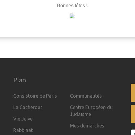
Bonnes fêtes !
Plan
Consistoire de Paris
Communautés
La Cacherout
Centre Européen du
Judaïsme
Vie Juive
Mes démarches
Rabbinat