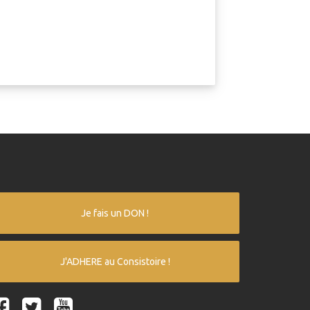
Je fais un DON !
J'ADHERE au Consistoire !