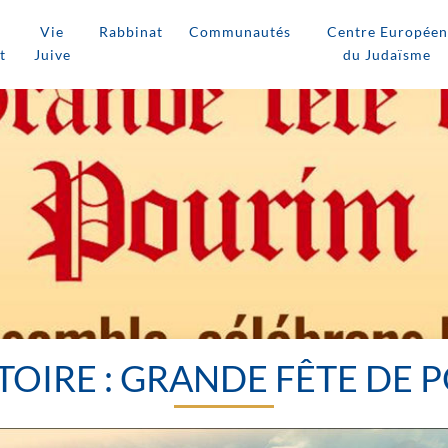
Vie
Rabbinat
Communautés
Centre Européen
t
Juive
du Judaïsme
CTOIRE : GRANDE FÊTE DE 