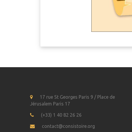
17 rue St Georges Paris 9 / Place de
Jérusalem Paris 17
(+33) 1 40 82 26 26
contact@consistoire.org