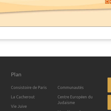
Plan
Consistoire de Paris
Communautés
La Cacherout
Centre Européen du
Judaïsme
Vie Juive