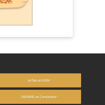
Je fais un DON !
J'ADHERE au Consistoire !