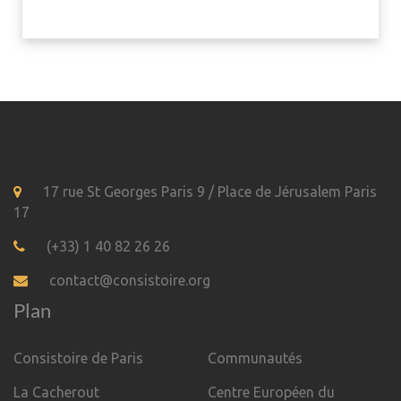
17 rue St Georges Paris 9 / Place de Jérusalem Paris
17
(+33) 1 40 82 26 26
contact@consistoire.org
Plan
Consistoire de Paris
Communautés
La Cacherout
Centre Européen du