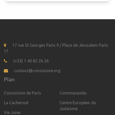
17 rue St Georges Paris 9 / Place de Jérusalem Paris
17
(+33) 1 40 82 26 26
contact@consistoire.org
Plan
Consistoire de Paris
Communautés
La Cacherout
Centre Européen du
Judaïsme
Vie Juive