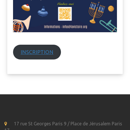
INSCRIPTION
17 rue St Georges Paris 9 / Place de Jérusalem Paris