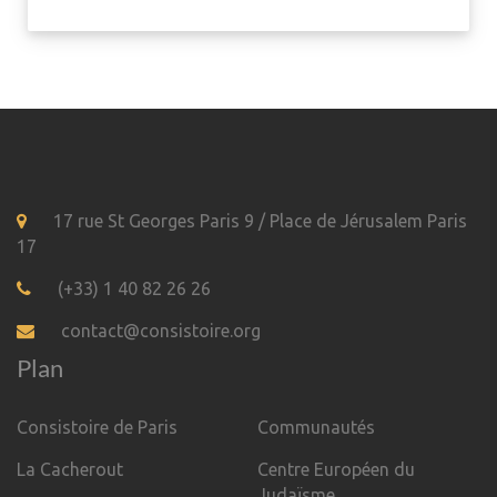
17 rue St Georges Paris 9 / Place de Jérusalem Paris
17
(+33) 1 40 82 26 26
contact@consistoire.org
Plan
Consistoire de Paris
Communautés
La Cacherout
Centre Européen du
Judaïsme