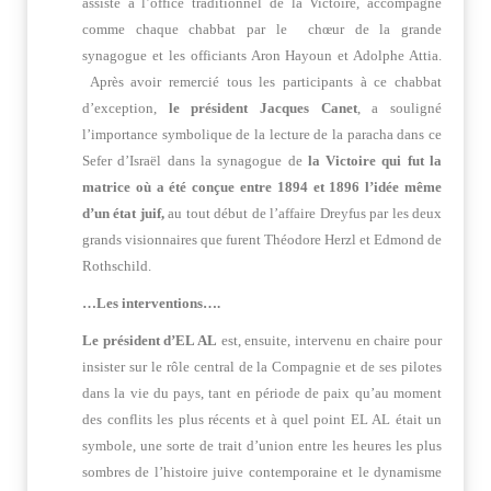
assisté à l’office traditionnel de la Victoire, accompagné
comme chaque chabbat par le chœur de la grande
synagogue et les officiants Aron Hayoun et Adolphe Attia.
Après avoir remercié tous les participants à ce chabbat
d’exception,
le président Jacques Canet
, a souligné
l’importance symbolique de la lecture de la paracha dans ce
Sefer
d’Israël dans la synagogue de
la Victoire qui fut la
matrice où a été conçue entre 1894 et 1896 l’idée même
d’un état juif,
au tout début de l’affaire Dreyfus par les deux
grands visionnaires que furent Théodore Herzl et Edmond de
Rothschild.
…Les interventions….
Le président d’EL AL
est, ensuite, intervenu en chaire pour
insister sur le rôle central de la Compagnie et de ses pilotes
dans la vie du pays, tant en période de paix qu’au moment
des conflits les plus récents et à quel point EL AL était un
symbole, une sorte de trait d’union entre les heures les plus
sombres de l’histoire juive contemporaine et le dynamisme