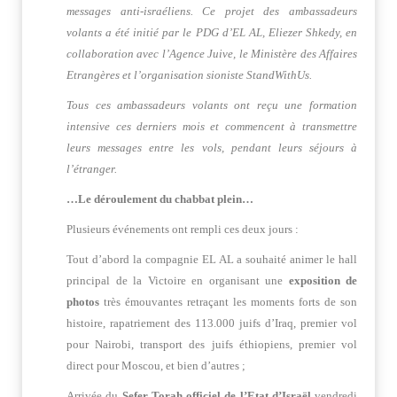
messages anti-israéliens. Ce projet des ambassadeurs
volants a été initié par le PDG d’EL AL, Eliezer Shkedy, en
collaboration avec l’Agence Juive, le Ministère des Affaires
Etrangères et l’organisation sioniste StandWithUs.
Tous ces ambassadeurs volants ont reçu une formation
intensive ces derniers mois et commencent à transmettre
leurs messages entre les vols, pendant leurs séjours à
l’étranger.
…Le déroulement du chabbat plein…
Plusieurs événements ont rempli ces deux jours :
Tout d’abord la compagnie EL AL a souhaité animer le hall
principal de la Victoire en organisant une
exposition de
photos
très émouvantes retraçant les moments forts de son
histoire, rapatriement des 113.000 juifs d’Iraq, premier vol
pour Nairobi, transport des juifs éthiopiens, premier vol
direct pour Moscou, et bien d’autres ;
Arrivée du
Sefer Torah officiel de l’Etat d’Israël
vendredi