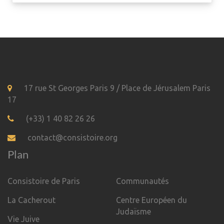
17 rue St Georges Paris 9 / Place de Jérusalem Paris
17
(+33) 1 40 82 26 26
contact@consistoire.org
Plan
Consistoire de Paris
Communautés
La Cacherout
Centre Européen du
Judaïsme
Vie Juive