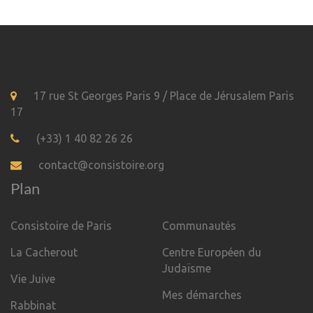
17 rue St Georges Paris 9 / Place de Jérusalem Paris
17
(+33) 1 40 82 26 26
contact@consistoire.org
Plan
Consistoire de Paris
Communautés
La Cacherout
Centre Européen du
Judaïsme
Vie Juive
Mes démarches
Rabbinat