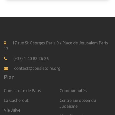
17 rue St Georges Paris 9 / Place de Jérusalem Paris
17
(+33) 1 40 82 26 26
contact@consistoire.org
Plan
Consistoire de Paris
Communautés
La Cacherout
Centre Européen du
Judaïsme
Vie Juive