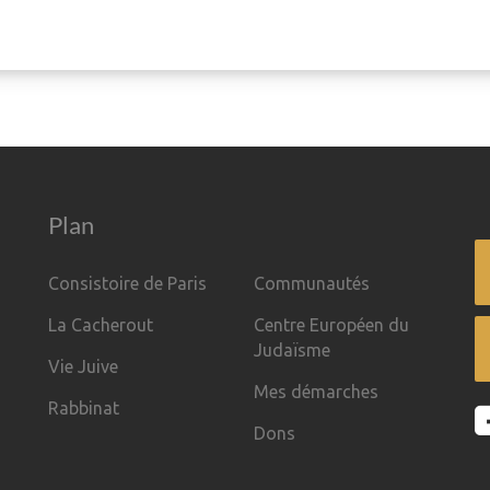
Plan
Consistoire de Paris
Communautés
La Cacherout
Centre Européen du
Judaïsme
Vie Juive
Mes démarches
Rabbinat
Dons