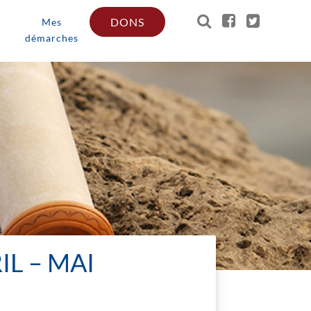
DONS
Mes
démarches
IL – MAI