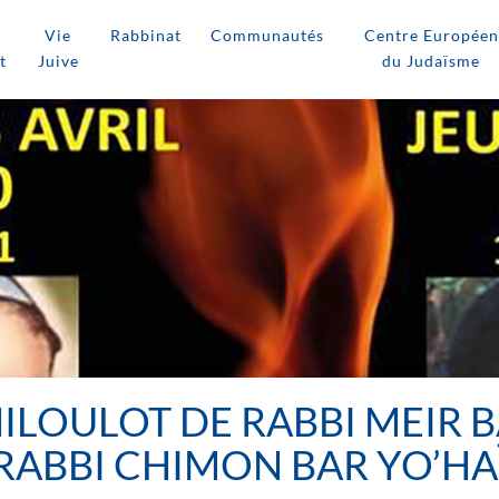
Vie
Rabbinat
Communautés
Centre Européen
t
Juive
du Judaïsme
HILOULOT DE RABBI MEIR 
RABBI CHIMON BAR YO’HA