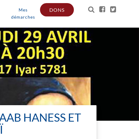
DONS
Mes
démarches
BAAB HANESS ET
Ï