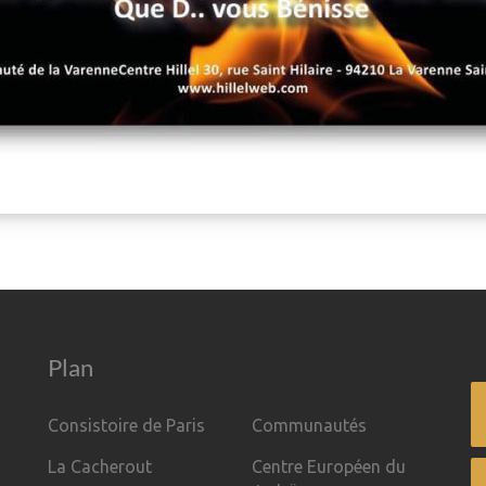
Plan
Consistoire de Paris
Communautés
La Cacherout
Centre Européen du