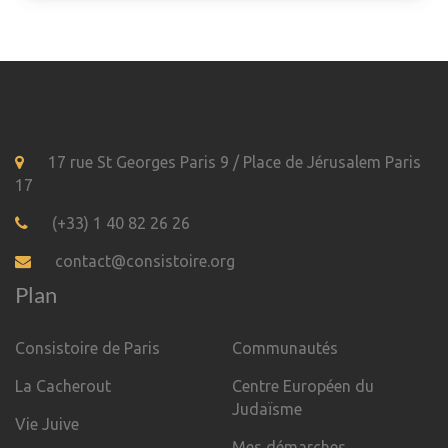
17 rue St Georges Paris 9 / Place de Jérusalem Paris
17
(+33) 1 40 82 26 26
contact@consistoire.org
Plan
Consistoire de Paris
Communautés
La Cacherout
Centre Européen du
Judaïsme
Vie Juive
Mes démarches