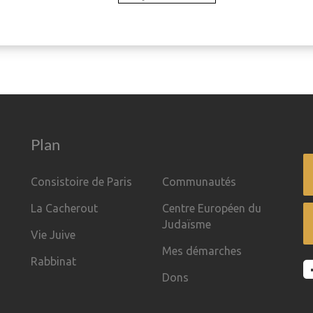
Plan
Consistoire de Paris
Communautés
La Cacherout
Centre Européen du
Judaïsme
Vie Juive
Mes démarches
Rabbinat
Dons