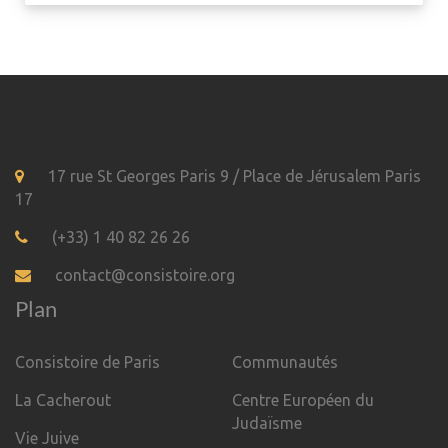
17 rue St Georges Paris 9 / Place de Jérusalem Paris
17
(+33) 1 40 82 26 26
contact@consistoire.org
Plan
Consistoire de Paris
Communautés
La Cacherout
Centre Européen du
Judaïsme
Vie Juive