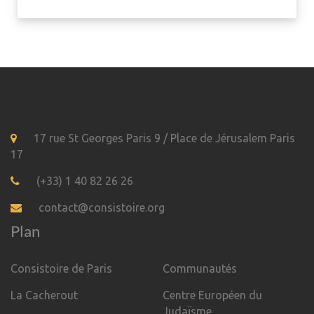
17 rue St Georges Paris 9 / Place de Jérusalem Paris
17
(+33) 1 40 82 26 26
contact@consistoire.org
Plan
Consistoire de Paris
Communautés
La Cacherout
Centre Européen du
Judaïsme