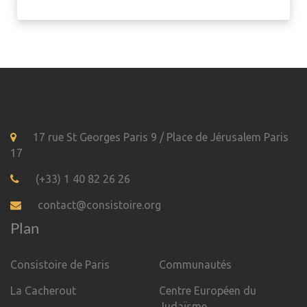
17 rue St Georges Paris 9 / Place de Jérusalem Paris
17
(+33) 1 40 82 26 26
contact@consistoire.org
Plan
Consistoire de Paris
Communautés
La Cacherout
Centre Européen du
Judaïsme