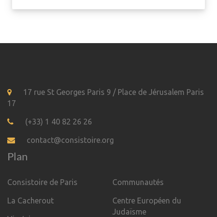
17 rue St Georges Paris 9 / Place de Jérusalem Paris
17
(+33) 1 40 82 26 26
contact@consistoire.org
Plan
Consistoire de Paris
Communautés
La Cacherout
Centre Européen du
Judaïsme