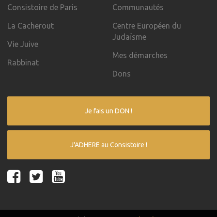
Consistoire de Paris
Communautés
La Cacherout
Centre Européen du
Judaïsme
Vie Juive
Mes démarches
Rabbinat
Dons
Je fais un DON !
J'ADHERE au Consistoire !