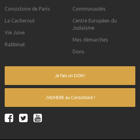
Consistoire de Paris
Communautés
La Cacherout
Centre Européen du
Judaïsme
Vie Juive
Mes démarches
Rabbinat
Dons
Je fais un DON !
J'ADHERE au Consistoire !