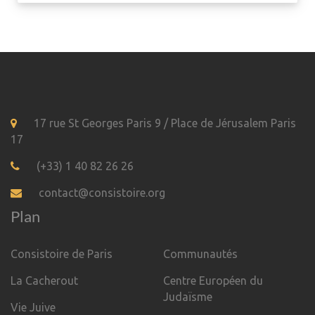
17 rue St Georges Paris 9 / Place de Jérusalem Paris
17
(+33) 1 40 82 26 26
contact@consistoire.org
Plan
Consistoire de Paris
Communautés
La Cacherout
Centre Européen du
Judaïsme
Vie Juive