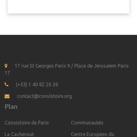
17 rue St Georges Paris 9 / Place de Jérusalem Paris
17
(+33) 1 40 82 26 26
contact@consistoire.org
Plan
Consistoire de Paris
Communautés
La Cacherout
Centre Européen du