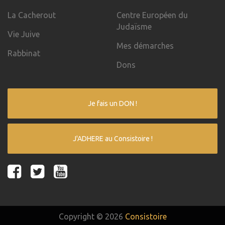
La Cacherout
Centre Européen du
Judaïsme
Vie Juive
Mes démarches
Rabbinat
Dons
Je fais un DON !
J'ADHERE au Consistoire !
Copyright © 2026
Consistoire