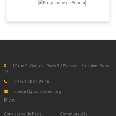
17 rue St Georges Paris 9 / Place de Jérusalem Paris
17
(+33) 1 40 82 26 26
contact@consistoire.org
Plan
Consistoire de Paris
Communautés