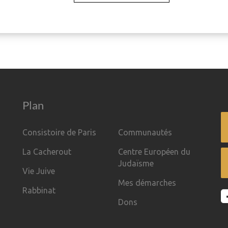
Plan
Consistoire de Paris
Communautés
La Cacherout
Centre Européen du
Judaïsme
Vie Juive
Mes démarches
Rabbinat
Dons