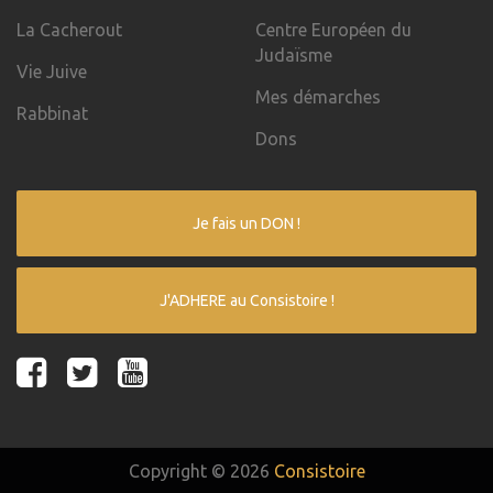
La Cacherout
Centre Européen du
Judaïsme
Vie Juive
Mes démarches
Rabbinat
Dons
Je fais un DON !
J'ADHERE au Consistoire !
Copyright © 2026
Consistoire