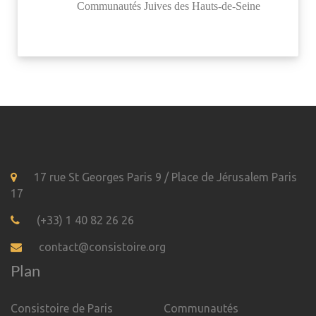
Communautés Juives des Hauts-de-Seine
17 rue St Georges Paris 9 / Place de Jérusalem Paris
17
(+33) 1 40 82 26 26
contact@consistoire.org
Plan
Consistoire de Paris
Communautés