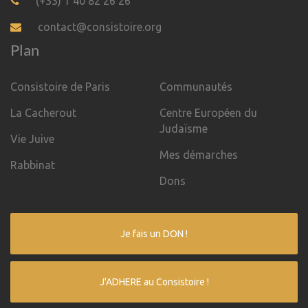
(+33) 1 40 82 26 26
contact@consistoire.org
Plan
Consistoire de Paris
Communautés
La Cacherout
Centre Européen du
Judaïsme
Vie Juive
Mes démarches
Rabbinat
Dons
Je fais un DON !
J'ADHERE au Consistoire !