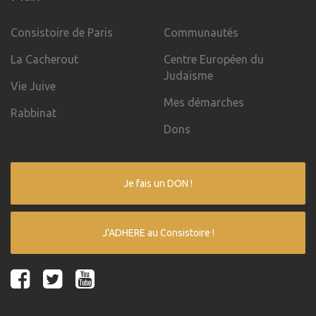
Consistoire de Paris
Communautés
La Cacherout
Centre Européen du
Judaïsme
Vie Juive
Mes démarches
Rabbinat
Dons
Je fais un DON !
J'ADHERE au Consistoire !