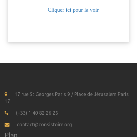
Cliquer ici pour la voir
17 rue St Georges Paris 9 / Place de Jérusalem Paris
17
(+33) 1 40 82 26 26
contact@consistoire.org
Plan