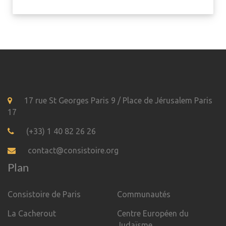
17 rue St Georges Paris 9 / Place de Jérusalem Paris
17
(+33) 1 40 82 26 26
contact@consistoire.org
Plan
Consistoire de Paris
Communautés
La Cacherout
Centre Européen du
Judaïsme