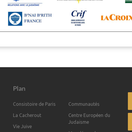
Plan
Consistoire de Paris
Communautés
La Cacherout
Centre Européen du
Judaïsme
Vie Juive