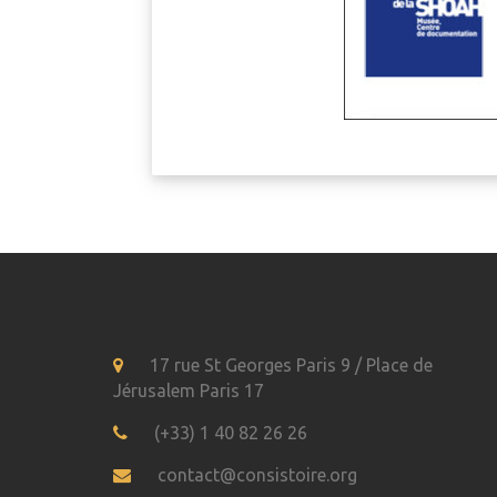
17 rue St Georges Paris 9 / Place de
Jérusalem Paris 17
(+33) 1 40 82 26 26
contact@consistoire.org