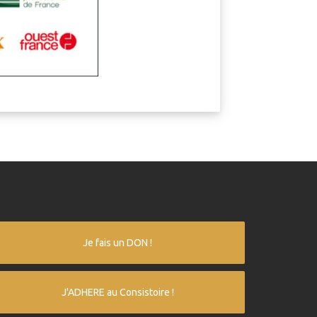
Je fais un DON !
J'ADHERE au Consistoire !