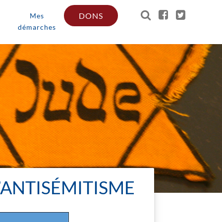
DONS
Mes
démarches
’ANTISÉMITISME