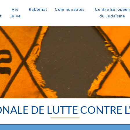
Vie
Rabbinat
Communautés
Centre Européen
t
Juive
du Judaïsme
NALE DE LUTTE CONTRE L