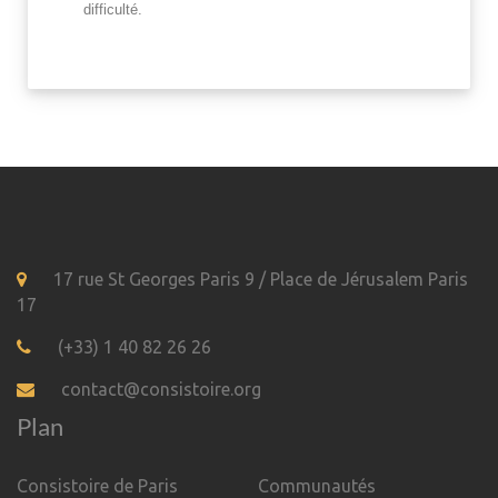
difficulté.
17 rue St Georges Paris 9 / Place de Jérusalem Paris
17
(+33) 1 40 82 26 26
contact@consistoire.org
Plan
Consistoire de Paris
Communautés