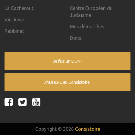
La Cacherout
Centre Européen du
Judaïsme
Vie Juive
Mes démarches
Rabbinat
Dons
Je fais un DON !
J'ADHERE au Consistoire !
Copyright © 2026
Consistoire