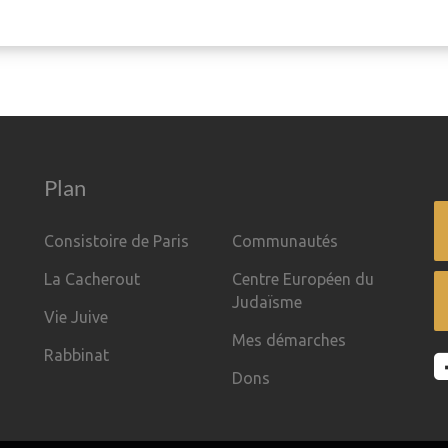
Plan
Consistoire de Paris
Communautés
La Cacherout
Centre Européen du
Judaïsme
Vie Juive
Mes démarches
Rabbinat
Dons