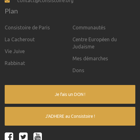
contact@consistoire.org
Plan
Consistoire de Paris
Communautés
La Cacherout
Centre Européen du
Judaïsme
Vie Juive
Mes démarches
Rabbinat
Dons
Je fais un DON !
J'ADHERE au Consistoire !