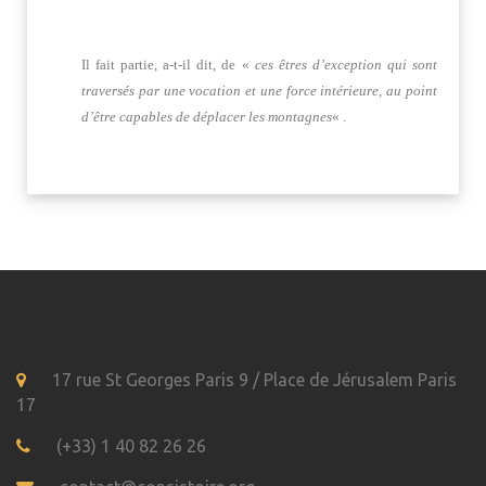
Il fait partie, a-t-il dit, de «
ces êtres d’exception qui sont
traversés par une vocation et une force intérieure, au point
d’être capables de déplacer les montagnes
« .
17 rue St Georges Paris 9 / Place de Jérusalem Paris
17
(+33) 1 40 82 26 26