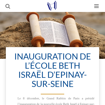
INAUGURATION DE
L’ÉCOLE BETH
ISRAËL D’EPINAY-
SUR-SEINE
Le 8 décembre, le Grand Rabbin de Paris a présidé
l’inauguration de la nouvelle école Beth Israël à Epinay-sur-