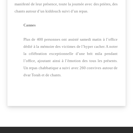
manifesté de leur présence, toute la journée avec des prières, des
chants autour d’un kiddouch suivi d’un repas.
Cannes
Plus de 400 personnes ont assisté samedi matin à l’office
dédié à la mémoire des victimes de l’hyper cacher. A noter
la célébration exceptionnelle d’une brit mila pendant
l’office, ajoutant ainsi à l’émotion des tous les présents.
Un repas chabbatique a suivi avec 260 convives autour de
dvar Torah et de chants.