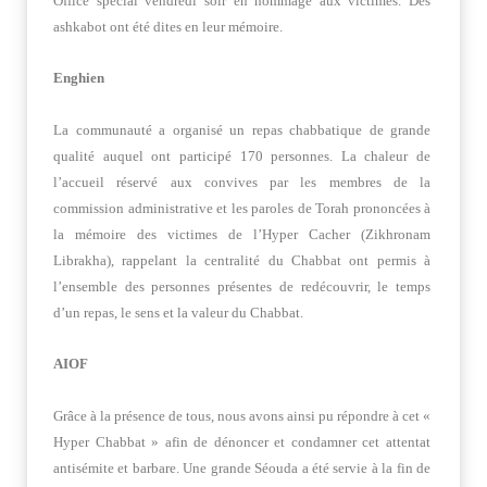
Office spécial vendredi soir en hommage aux victimes. Des
ashkabot ont été dites en leur mémoire.
Enghien
La communauté a organisé un repas chabbatique de grande
qualité auquel ont participé 170 personnes. La chaleur de
l’accueil réservé aux convives par les membres de la
commission administrative et les paroles de Torah prononcées à
la mémoire des victimes de l’Hyper Cacher (Zikhronam
Librakha), rappelant la centralité du Chabbat ont permis à
l’ensemble des personnes présentes de redécouvrir, le temps
d’un repas, le sens et la valeur du Chabbat.
AIOF
Grâce à la présence de tous, nous avons ainsi pu répondre à cet «
Hyper Chabbat » afin de dénoncer et condamner cet attentat
antisémite et barbare. Une grande Séouda a été servie à la fin de