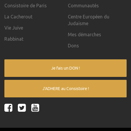
Consistoire de Paris
Communautés
La Cacherout
Centre Européen du
Judaïsme
Vie Juive
Mes démarches
Rabbinat
Dons
Je fais un DON !
J'ADHERE au Consistoire !