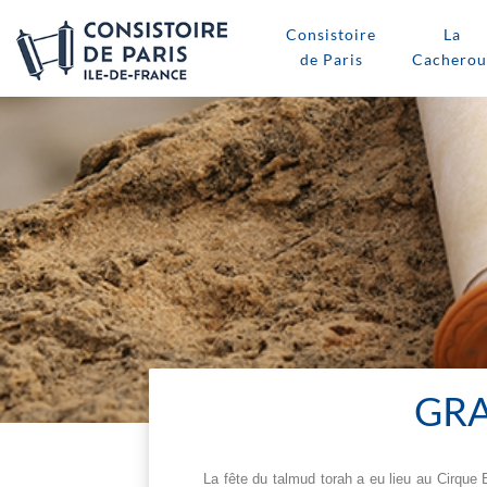
Consistoire
La
de Paris
Cacherou
GRA
La fête du talmud torah a eu lieu au Cirqu