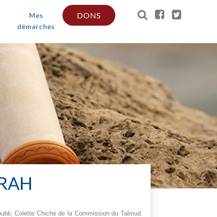
DONS
Mes
démarches
ORAH
oubli, Colette Chiche de la Commission du Talmud