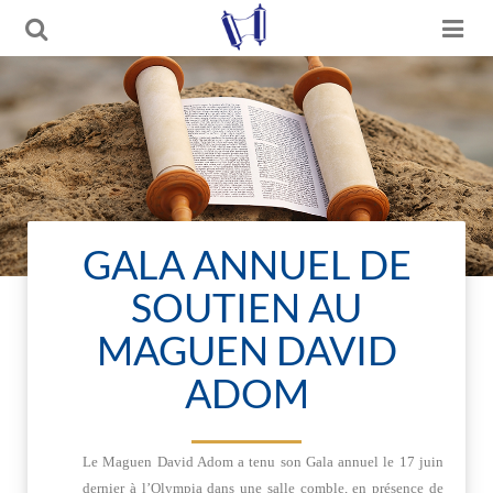
GALA ANNUEL DE
SOUTIEN AU
MAGUEN DAVID
ADOM
Le Maguen David Adom a tenu son Gala annuel le 17 juin
dernier à l’Olympia dans une salle comble, en présence de