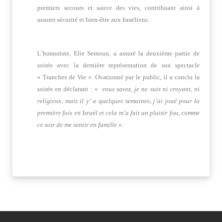
premiers secours et sauve des vies, contribuant ainsi à
assurer sécurité et bien-être aux Israéliens.
L’humoriste, Elie Semoun, a assuré la deuxième partie de
soirée avec la dernière représentation de son spectacle
« Tranches de Vie ». Ovationné par le public, il a conclu la
soirée en déclarant : «
vous savez, je ne suis ni croyant, ni
religieux, mais il y’ a quelques semaines, j’ai joué pour la
première fois en Israël et cela m’a fait un plaisir fou, comme
ce soir de me sentir en famille
».