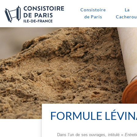
Consistoire
La
de Paris
Cacherou
FORMULE LÉVINA
Dans l’un de ses ouvrages, intitulé «
Entret