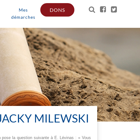
DONS
Mes
démarches
 JACKY MILEWSKI
n pose la question suivante à E. Lévinas : « Vous