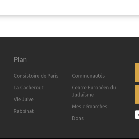
Plan
Consistoire de Paris
Communautés
La Cacherout
Centre Européen du
Judaïsme
Vie Juive
Mes démarches
Rabbinat
Dons