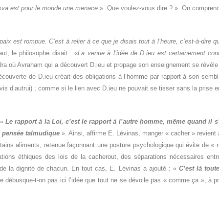
sva est pour le monde une
menace
». Que voulez-vous dire ? ». On comprend 
 paix est rompue. C’est à relier à ce que je disais tout à l’heure, c’est-à-dire q
ut, le philosophe disait : «
La venue à l’idée de D.ieu est certainement cont
 sidra où Avraham qui a découvert D.ieu et propage son enseignement se révè
découverte de D.ieu créait des obligations à l’homme par rapport à son sembl
 d’autrui) ; comme si le lien avec D.ieu ne pouvait se tisser sans la prise en
 «
Le rapport à la Loi, c’est le rapport à l’autre homme, même quand il 
la pensée talmudique
». Ainsi, affirme E. Lévinas, manger « cacher » revient à
ertains aliments, retenue façonnant une posture psychologique qui évite de « 
ications éthiques des lois de la cacherout, des séparations nécessaires ent
 de la dignité de chacun. En tout cas, E. Lévinas a ajouté : «
C’est là tou
 ne débusque-t-on pas ici l’idée que tout ne se dévoile pas « comme ça », à p