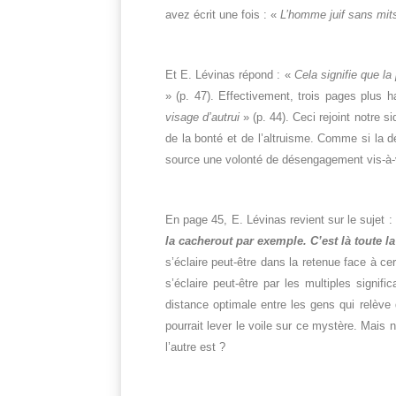
avez écrit une fois : «
L’homme juif sans mit
Et E. Lévinas répond : «
Cela signifie que la
» (p. 47). Effectivement, trois pages plus ha
visage d’autrui
» (p. 44). Ceci rejoint notre
de la bonté et de l’altruisme. Comme si la 
source une volonté de désengagement vis-à-vis
En page 45, E. Lévinas revient sur le sujet :
la cacherout par exemple. C’est là toute 
s’éclaire peut-être dans la retenue face à c
s’éclaire peut-être par les multiples signif
distance optimale entre les gens qui relève
pourrait lever le voile sur ce mystère. Mais
l’autre est ?