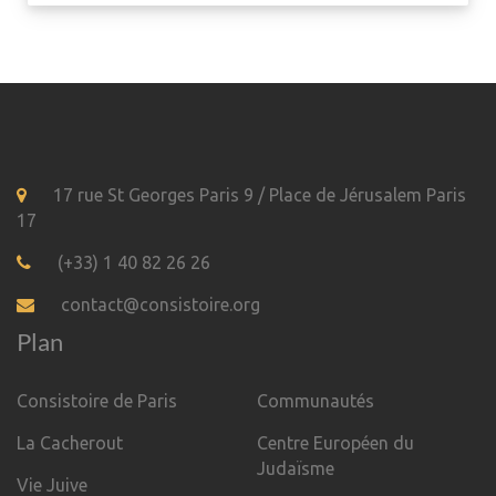
17 rue St Georges Paris 9 / Place de Jérusalem Paris
17
(+33) 1 40 82 26 26
contact@consistoire.org
Plan
Consistoire de Paris
Communautés
La Cacherout
Centre Européen du
Judaïsme
Vie Juive