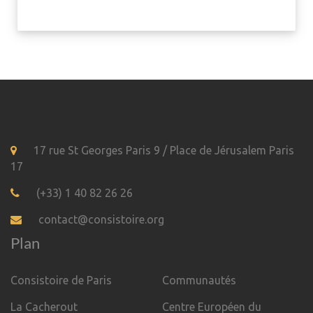
17 rue St Georges Paris 9 / Place de Jérusalem Paris
17
(+33) 1 40 82 26 26
contact@consistoire.org
Plan
Consistoire de Paris
Communautés
La Cacherout
Centre Européen du