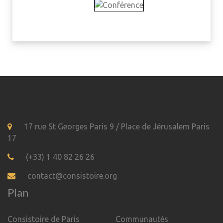
17 rue St Georges Paris 9 / Place de Jérusalem Paris
17
(+33) 1 40 82 26 26
contact@consistoire.org
Plan
Consistoire de Paris
Communautés