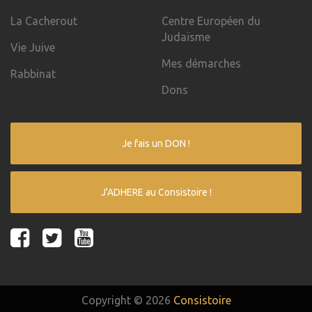
La Cacherout
Centre Européen du
Judaïsme
Vie Juive
Mes démarches
Rabbinat
Dons
Je fais un DON !
J'ADHERE au Consistoire !
Copyright © 2026
Consistoire