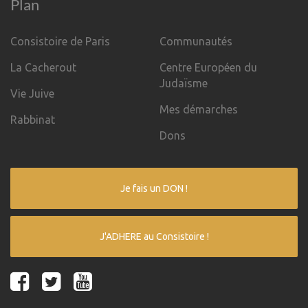
Plan
Consistoire de Paris
Communautés
La Cacherout
Centre Européen du
Judaïsme
Vie Juive
Mes démarches
Rabbinat
Dons
Je fais un DON !
J'ADHERE au Consistoire !