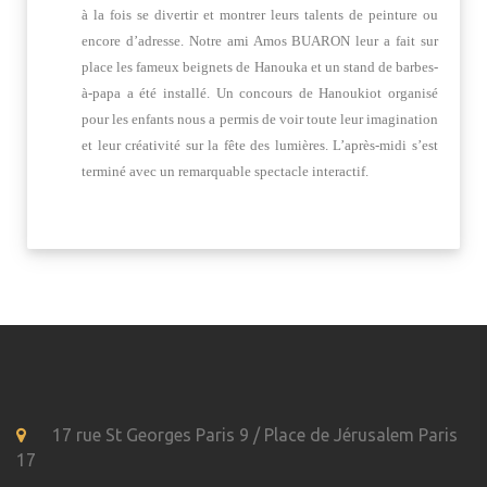
à la fois se divertir et montrer leurs talents de peinture ou
encore d’adresse. Notre ami Amos BUARON leur a fait sur
place les fameux beignets de Hanouka et un stand de barbes-
à-papa a été installé. Un concours de Hanoukiot organisé
pour les enfants nous a permis de voir toute leur imagination
et leur créativité sur la fête des lumières. L’après-midi s’est
terminé avec un remarquable spectacle interactif.
17 rue St Georges Paris 9 / Place de Jérusalem Paris
17