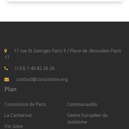
17 rue St Georges Paris 9 / Place de Jérusalem Paris
17
(+33) 1 40 82 26 26
contact@consistoire.org
Plan
Consistoire de Paris
Communautés
La Cacherout
Centre Européen du
Judaïsme
Vie Juive